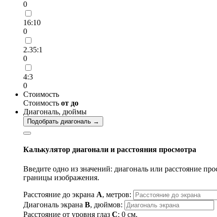
0
16:10
0
2.35:1
0
4:3
0
Стоимость
Стоимость
от
до
Диагональ, дюймы
Подобрать диагональ →
Калькулятор диагонали и расстояния просмотра
Введите одно из значений: диагональ или расстояние про
границы изображения.
Расстояние до экрана
A
, метров:
Диагональ экрана
B
, дюймов:
Расстояние от уровня глаз
C
:
0
см.