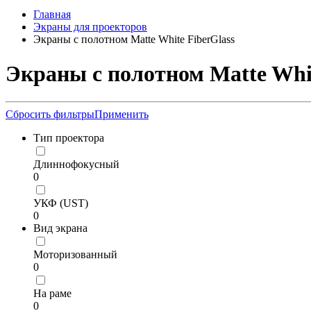
Главная
Экраны для проекторов
Экраны с полотном Matte White FiberGlass
Экраны с полотном Matte Whit
Сбросить фильтры
Применить
Тип проектора
Длиннофокусный
0
УКФ (UST)
0
Вид экрана
Моторизованный
0
На раме
0