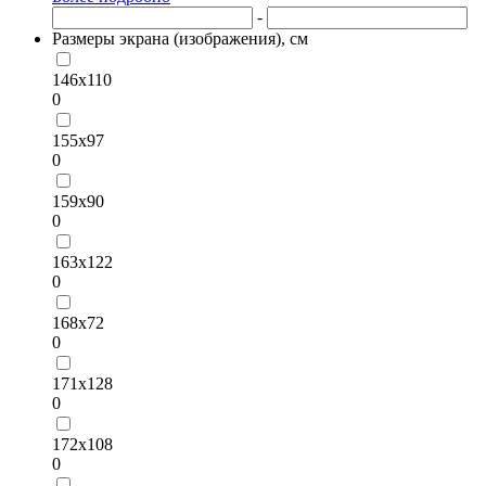
-
Размеры экрана (изображения), см
146х110
0
155х97
0
159х90
0
163х122
0
168х72
0
171х128
0
172х108
0