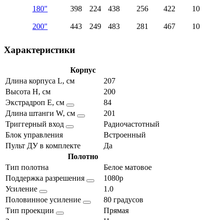
180"
398
224
438
256
422
10
200"
443
249
483
281
467
10
Характеристики
Корпус
Длина корпуса L, см
207
Высота H, см
200
Экстрадроп E, см
84
Длина штанги W, см
201
Триггерный вход
Радиочастотный
Блок управления
Встроенный
Пульт ДУ в комплекте
Да
Полотно
Тип полотна
Белое матовое
Поддержка разрешения
1080p
Усиление
1.0
Половинное усиление
80 градусов
Тип проекции
Прямая