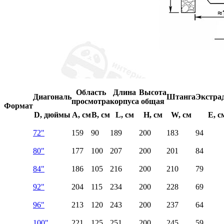
Область
Длина
Высота
Диагональ
Штанга
Экстра
просмотра
корпуса
общая
Формат
D, дюймы
A, см
B, см
L, см
H, см
W, см
E, с
72"
159
90
189
200
183
94
80"
177
100
207
200
201
84
84"
186
105
216
200
210
79
92"
204
115
234
200
228
69
96"
213
120
243
200
237
64
100"
221
125
251
200
245
59