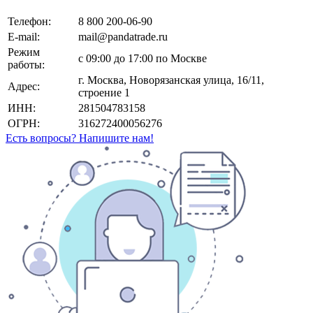
Телефон:
8 800 200-06-90
E-mail:
mail@pandatrade.ru
Режим
с 09:00 до 17:00 по Москве
работы:
г. Москва, Новорязанская улица, 16/11,
Адрес:
строение 1
ИНН:
281504783158
ОГРН:
316272400056276
Есть вопросы? Напишите нам!