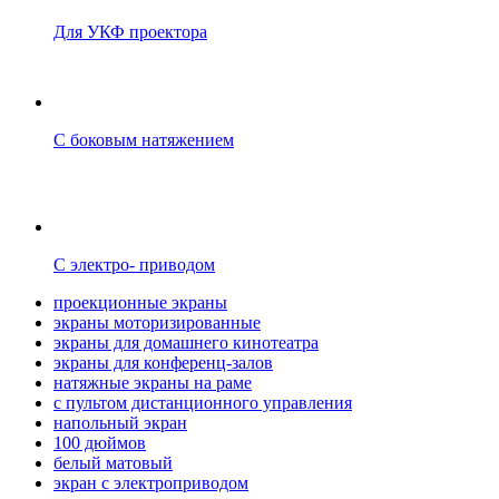
Для УКФ проектора
С боковым натяжением
С электро- приводом
проекционные экраны
экраны моторизированные
экраны для домашнего кинотеатра
экраны для конференц-залов
натяжные экраны на раме
с пультом дистанционного управления
напольный экран
100 дюймов
белый матовый
экран с электроприводом