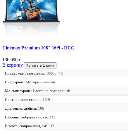
Cinemax Premium 106" 16:9 - HCG
136 690
р
В корзину
Купить в 1 клик
Поддержка разрешения:
1080p; 4K
Вид экрана:
Моторизованный
Монтаж экрана:
Настенно-потолочный
Соотношение сторон:
16:9
Диагональ, дюймы:
106
Ширина изображения, см:
235
Высота изображения, см:
132