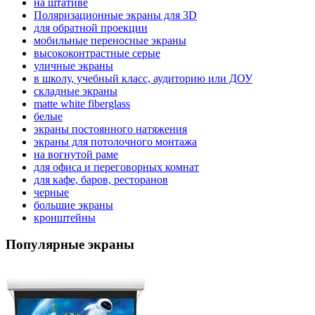
на штативе
Поляризационные экраны для 3D
для обратной проекции
мобильные переносные экраны
высококонтрастные серые
уличные экраны
в школу, учебный класс, аудиторию или ДОУ
складные экраны
matte white fiberglass
белые
экраны постоянного натяжения
экраны для потолочного монтажа
на вогнутой раме
для офиса и переговорных комнат
для кафе, баров, ресторанов
черные
большие экраны
кронштейны
Популярные экраны