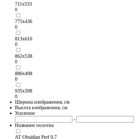
711х533
0
775х436
0
813х610
0
862х538
0
886х498
0
935х398
0
Ширина изображения, см
Высота изображения, см
Усиление
-
Название полотна
AT Obsidian Perf 0.7