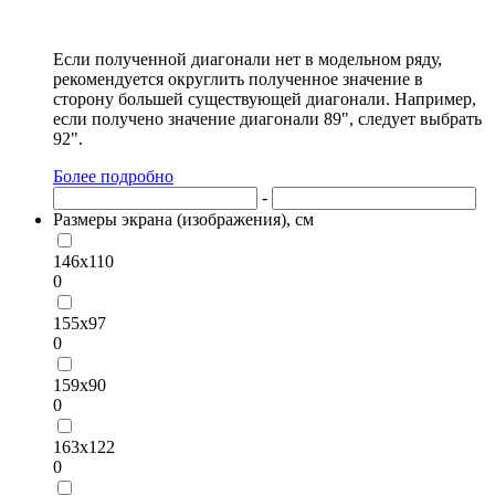
Если полученной диагонали нет в модельном ряду,
рекомендуется округлить полученное значение в
сторону большей существующей диагонали. Например,
если получено значение диагонали 89", следует выбрать
92".
Более подробно
-
Размеры экрана (изображения), см
146х110
0
155х97
0
159х90
0
163х122
0