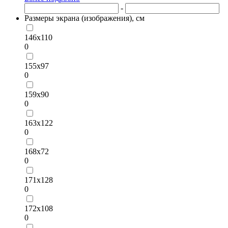
-
Размеры экрана (изображения), см
146х110
0
155х97
0
159х90
0
163х122
0
168х72
0
171х128
0
172х108
0