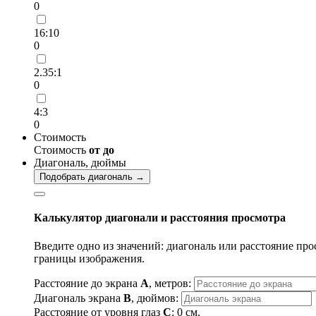
0
16:10
0
2.35:1
0
4:3
0
Стоимость
Стоимость
от
до
Диагональ, дюймы
Подобрать диагональ →
Калькулятор диагонали и расстояния просмотра
Введите одно из значений: диагональ или расстояние про
границы изображения.
Расстояние до экрана
A
, метров:
Диагональ экрана
B
, дюймов:
Расстояние от уровня глаз
C
:
0
см.