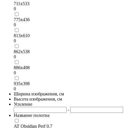
711х533
0
775х436
0
813х610
0
862х538
0
886х498
0
935х398
0
Ширина изображения, см
Высота изображения, см
Усиление
-
Название полотна
AT Obsidian Perf 0.7