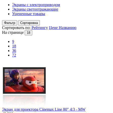
Экраны с электроприводом
Экраны светоотражающие
Уцененные товары
Фильтр
Сортировка
Сортировать по:
Рейтингу
Цене
Названию
На странице
18
9
18
36
72
Экран для проектора Cinemax Line 80" 4:3 - MW