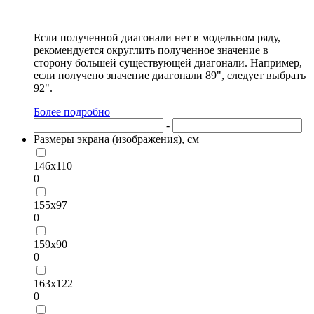
Если полученной диагонали нет в модельном ряду,
рекомендуется округлить полученное значение в
сторону большей существующей диагонали. Например,
если получено значение диагонали 89", следует выбрать
92".
Более подробно
-
Размеры экрана (изображения), см
146х110
0
155х97
0
159х90
0
163х122
0