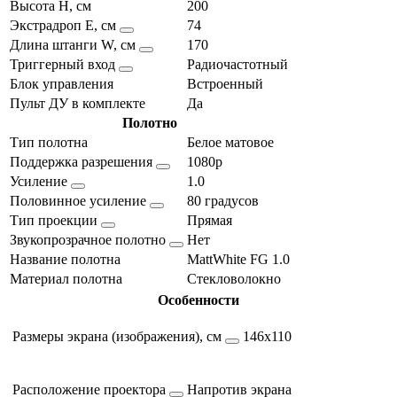
Высота H, см
200
Экстрадроп E, см
74
Длина штанги W, см
170
Триггерный вход
Радиочастотный
Блок управления
Встроенный
Пульт ДУ в комплекте
Да
Полотно
Тип полотна
Белое матовое
Поддержка разрешения
1080p
Усиление
1.0
Половинное усиление
80 градусов
Тип проекции
Прямая
Звукопрозрачное полотно
Нет
Название полотна
MattWhite FG 1.0
Материал полотна
Стекловолокно
Особенности
Размеры экрана (изображения), см
146х110
Расположение проектора
Напротив экрана