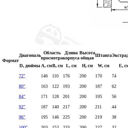
Область
Длина
Высота
Диагональ
Штанга
Экстра
просмотра
корпуса
общая
Формат
D, дюймы
A, см
B, см
L, см
H, см
W, см
E, с
72"
146
110
176
200
170
74
80"
163
122
193
200
187
62
84"
171
128
201
200
195
56
92"
187
140
217
200
211
44
96"
195
146
225
200
219
38
100"
203
152
233
200
227
32