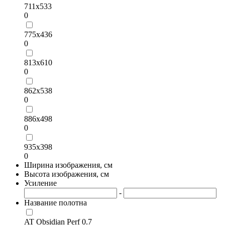
711х533
0
775х436
0
813х610
0
862х538
0
886х498
0
935х398
0
Ширина изображения, см
Высота изображения, см
Усиление
-
Название полотна
AT Obsidian Perf 0.7