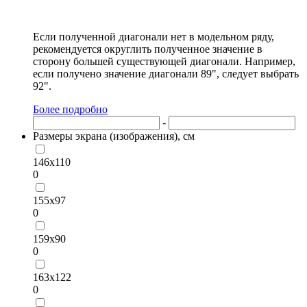
Если полученной диагонали нет в модельном ряду,
рекомендуется округлить полученное значение в
сторону большей существующей диагонали. Например,
если получено значение диагонали 89", следует выбрать
92".
Более подробно
-
Размеры экрана (изображения), см
146х110
0
155х97
0
159х90
0
163х122
0