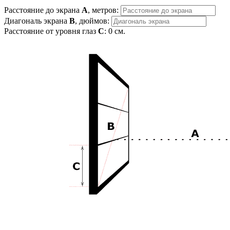
Расстояние до экрана
A
, метров:
Диагональ экрана
B
, дюймов:
Расстояние от уровня глаз
C
:
0
см.