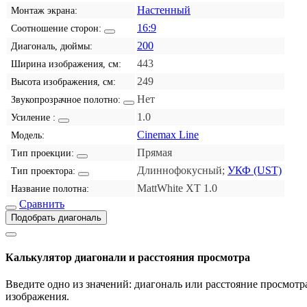
Настенный
Монтаж экрана:
16:9
Соотношение сторон:
200
Диагональ, дюймы:
443
Ширина изображения, см:
249
Высота изображения, см:
Нет
Звукопрозрачное полотно:
1.0
Усиление :
Cinemax Line
Модель:
Прямая
Тип проекции:
Длиннофокусный;
УКФ (UST)
Тип проектора:
MattWhite XT 1.0
Название полотна:
Сравнить
Подобрать диагональ
Калькулятор диагонали и расстояния просмотра
Введите одно из значений: диагональ или расстояние просмотра
изображения.