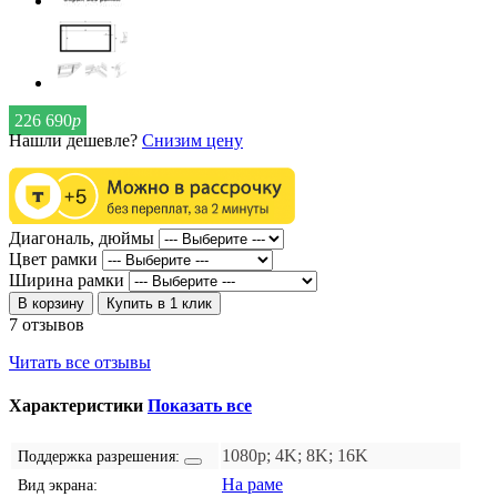
226 690
р
Нашли дешевле?
Снизим цену
Диагональ, дюймы
Цвет рамки
Ширина рамки
В корзину
Купить в 1 клик
7 отзывов
Читать все отзывы
Характеристики
Показать все
1080p; 4K; 8K; 16K
Поддержка разрешения:
На раме
Вид экрана: