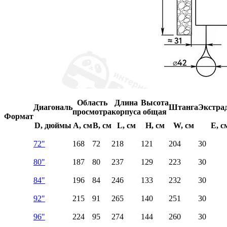
Область
Длина
Высота
Диагональ
Штанга
Экстра
просмотра
корпуса
общая
Формат
D, дюймы
A, см
B, см
L, см
H, см
W, см
E, с
72"
168
72
218
121
204
30
80"
187
80
237
129
223
30
84"
196
84
246
133
232
30
92"
215
91
265
140
251
30
96"
224
95
274
144
260
30