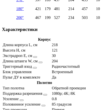
180"
421
179
481
214
457
10
200"
467
199
527
234
503
10
Характеристики
Корпус
Длина корпуса L, см
218
Высота H, см
121
Экстрадроп E, см
30
Длина штанги W, см
204
Триггерный вход
Радиочастотный
Блок управления
Встроенный
Пульт ДУ в комплекте
Да
Полотно
Тип полотна
Обратной проекции
Поддержка разрешения
1080p; 4K; 8K
Усиление
0.8
Половинное усиление
85 градусов
Тип проекции
Прямая