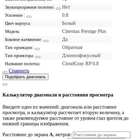
Нет
Звукопрозрачное полотно:
0.8
Усиление :
Белый
Цвет корпуса:
Cinemax Prestige Plus
Модель:
Да
Боковое натяжение:
Обратная
Тип проекции:
Длиннофокусный
Тип проектора:
CloudGray RP 0.8
Название полотна:
Сравнить
Подобрать диагональ
Калькулятор диагонали и расстояния просмотра
Введите одно из значений: диагональ или расстояние
просмотра, и калькулятор рассчитает вторую величину, а
также рекомендуемое расстояние от уровня глаз зрителя до
нижней границы изображения.
Расстояние до экрана
A
, метров: