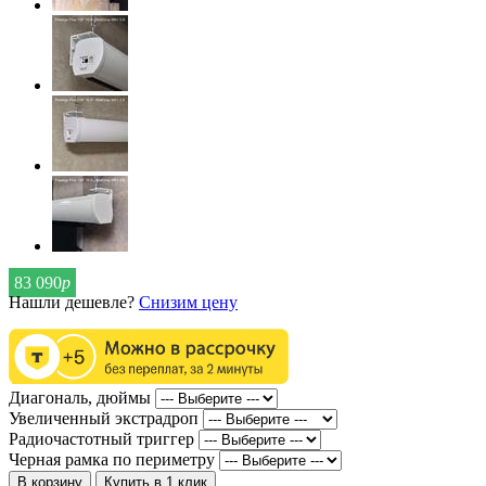
83 090
р
Нашли дешевле?
Снизим цену
Диагональ, дюймы
Увеличенный экстрадроп
Радиочастотный триггер
Черная рамка по периметру
В корзину
Купить в 1 клик