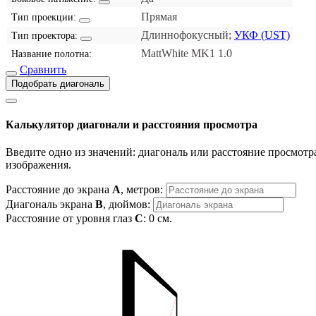
Прямая
Тип проекции:
Длиннофокусный;
УКФ (UST)
Тип проектора:
MattWhite MK1 1.0
Название полотна:
Сравнить
Подобрать диагональ
Калькулятор диагонали и расстояния просмотра
Введите одно из значений: диагональ или расстояние просмотра
изображения.
Расстояние до экрана
A
, метров:
Диагональ экрана
B
, дюймов:
Расстояние от уровня глаз
C
:
0
см.