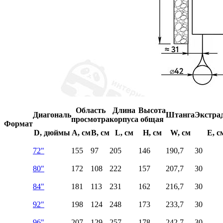
Область
Длина
Высота
Диагональ
Штанга
Экстра
просмотра
корпуса
общая
Формат
D, дюймы
A, см
B, см
L, см
H, см
W, см
E, с
72"
155
97
205
146
190,7
30
80"
172
108
222
157
207,7
30
84"
181
113
231
162
216,7
30
92"
198
124
248
173
233,7
30
96"
207
129
257
178
242,7
30