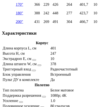
170"
366
229
426
264
401,7
10
180"
388
242
448
277
423,7
10
200"
431
269
491
304
466,7
10
Характеристики
Корпус
Длина корпуса L, см
401
Высота H, см
247
Экстрадроп E, см
10
Длина штанги W, см
378
Триггерный вход
Радиочастотный
Блок управления
Встроенный
Пульт ДУ в комплекте
Да
Полотно
Тип полотна
Белое матовое
Поддержка разрешения
1080p; 4K
Усиление
1.0
Половинное усиление
80 градусов