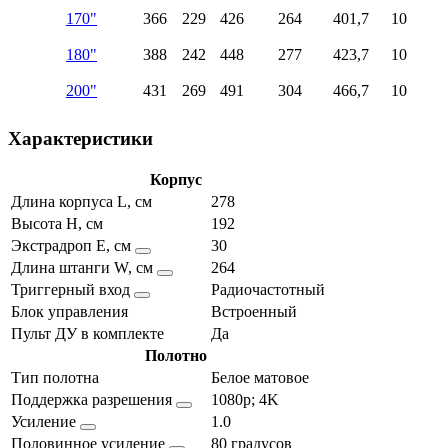
170"
366
229
426
264
401,7
10
180"
388
242
448
277
423,7
10
200"
431
269
491
304
466,7
10
Характеристики
Корпус
Длина корпуса L, см
278
Высота H, см
192
Экстрадроп E, см
30
Длина штанги W, см
264
Триггерный вход
Радиочастотный
Блок управления
Встроенный
Пульт ДУ в комплекте
Да
Полотно
Тип полотна
Белое матовое
Поддержка разрешения
1080p; 4K
Усиление
1.0
Половинное усиление
80 градусов