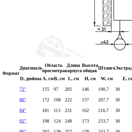
Область
Длина
Высота
Диагональ
Штанга
Экстра
просмотра
корпуса
общая
Формат
D, дюймы
A, см
B, см
L, см
H, см
W, см
E, с
72"
155
97
205
146
190,7
30
80"
172
108
222
157
207,7
30
84"
181
113
231
162
216,7
30
92"
198
124
248
173
233,7
30
96"
207
129
257
178
242,7
30