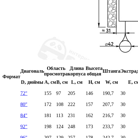
Область
Длина
Высота
Диагональ
Штанга
Экстра
просмотра
корпуса
общая
Формат
D, дюймы
A, см
B, см
L, см
H, см
W, см
E, с
72"
155
97
205
146
190,7
30
80"
172
108
222
157
207,7
30
84"
181
113
231
162
216,7
30
92"
198
124
248
173
233,7
30
96"
207
129
257
178
242,7
30