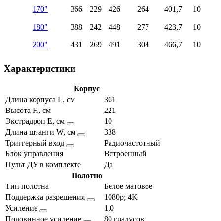
170"
366
229
426
264
401,7
10
180"
388
242
448
277
423,7
10
200"
431
269
491
304
466,7
10
Характеристики
Корпус
Длина корпуса L, см
361
Высота H, см
221
Экстрадроп E, см
10
Длина штанги W, см
338
Триггерный вход
Радиочастотный
Блок управления
Встроенный
Пульт ДУ в комплекте
Да
Полотно
Тип полотна
Белое матовое
Поддержка разрешения
1080p; 4K
Усиление
1.0
Половинное усиление
80 градусов