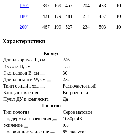
170"
397
169
457
204
433
10
180"
421
179
481
214
457
10
200"
467
199
527
234
503
10
Характеристики
Корпус
Длина корпуса L, см
246
Высота H, см
133
Экстрадроп E, см
30
Длина штанги W, см
232
Триггерный вход
Радиочастотный
Блок управления
Встроенный
Пульт ДУ в комплекте
Да
Полотно
Тип полотна
Серое матовое
Поддержка разрешения
1080p; 4K
Усиление
0.8
Половинное усиление
85 градусов