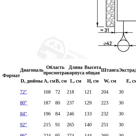
Область
Длина
Высота
Диагональ
Штанга
Экстра
просмотра
корпуса
общая
Формат
D, дюймы
A, см
B, см
L, см
H, см
W, см
E, с
72"
168
72
218
121
204
30
80"
187
80
237
129
223
30
84"
196
84
246
133
232
30
92"
215
91
265
140
251
30
96"
224
95
274
144
260
30