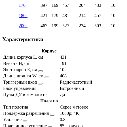
170"
397
169
457
204
433
10
180"
421
179
481
214
457
10
200"
467
199
527
234
503
10
Характеристики
Корпус
Длина корпуса L, см
431
Высота H, см
191
Экстрадроп E, см
10
Длина штанги W, см
408
Триггерный вход
Радиочастотный
Блок управления
Встроенный
Пульт ДУ в комплекте
Да
Полотно
Тип полотна
Серое матовое
Поддержка разрешения
1080p; 4K
Усиление
0.8
Половинное усиление
85 градусов