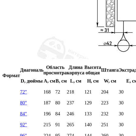
Область
Длина
Высота
Диагональ
Штанга
Экстра
просмотра
корпуса
общая
Формат
D, дюймы
A, см
B, см
L, см
H, см
W, см
E, с
72"
168
72
218
121
204
30
80"
187
80
237
129
223
30
84"
196
84
246
133
232
30
92"
215
91
265
140
251
30
96"
224
95
274
144
260
30