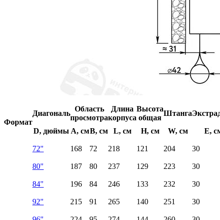
Область
Длина
Высота
Диагональ
Штанга
Экстра
просмотра
корпуса
общая
Формат
D, дюймы
A, см
B, см
L, см
H, см
W, см
E, с
72"
168
72
218
121
204
30
80"
187
80
237
129
223
30
84"
196
84
246
133
232
30
92"
215
91
265
140
251
30
96"
224
95
274
144
260
30