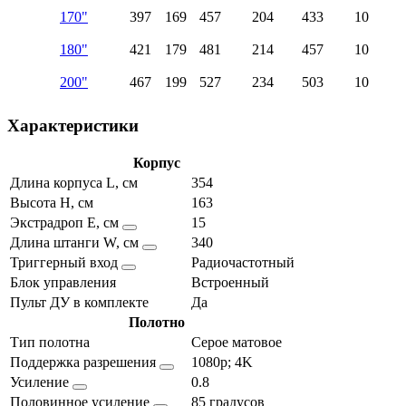
170"
397
169
457
204
433
10
180"
421
179
481
214
457
10
200"
467
199
527
234
503
10
Характеристики
Корпус
Длина корпуса L, см
354
Высота H, см
163
Экстрадроп E, см
15
Длина штанги W, см
340
Триггерный вход
Радиочастотный
Блок управления
Встроенный
Пульт ДУ в комплекте
Да
Полотно
Тип полотна
Серое матовое
Поддержка разрешения
1080p; 4K
Усиление
0.8
Половинное усиление
85 градусов