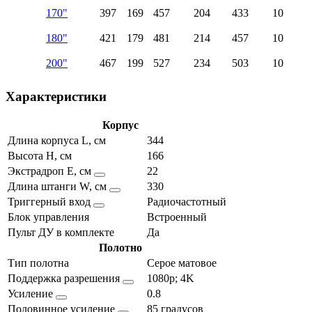
170"
397
169
457
204
433
10
180"
421
179
481
214
457
10
200"
467
199
527
234
503
10
Характеристики
Корпус
Длина корпуса L, см
344
Высота H, см
166
Экстрадроп E, см
22
Длина штанги W, см
330
Триггерный вход
Радиочастотный
Блок управления
Встроенный
Пульт ДУ в комплекте
Да
Полотно
Тип полотна
Серое матовое
Поддержка разрешения
1080p; 4K
Усиление
0.8
Половинное усиление
85 градусов