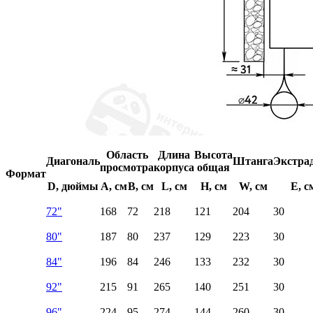
Область
Длина
Высота
Диагональ
Штанга
Экстра
просмотра
корпуса
общая
Формат
D, дюймы
A, см
B, см
L, см
H, см
W, см
E, с
72"
168
72
218
121
204
30
80"
187
80
237
129
223
30
84"
196
84
246
133
232
30
92"
215
91
265
140
251
30
96"
224
95
274
144
260
30