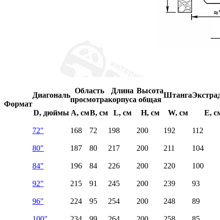
Область
Длина
Высота
Диагональ
Штанга
Экстра
просмотра
корпуса
общая
Формат
D, дюймы
A, см
B, см
L, см
H, см
W, см
E, с
72"
168
72
198
200
192
112
80"
187
80
217
200
211
104
84"
196
84
226
200
220
100
92"
215
91
245
200
239
93
96"
224
95
254
200
248
89
100"
234
99
264
200
258
85