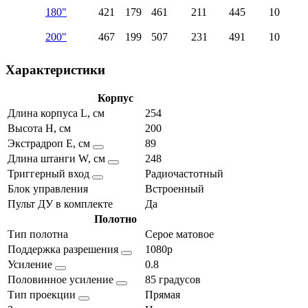
180"
421
179
461
211
445
10
200"
467
199
507
231
491
10
Характеристики
Корпус
Длина корпуса L, см
254
Высота H, см
200
Экстрадроп E, см
89
Длина штанги W, см
248
Триггерный вход
Радиочастотный
Блок управления
Встроенный
Пульт ДУ в комплекте
Да
Полотно
Тип полотна
Серое матовое
Поддержка разрешения
1080p
Усиление
0.8
Половинное усиление
85 градусов
Тип проекции
Прямая