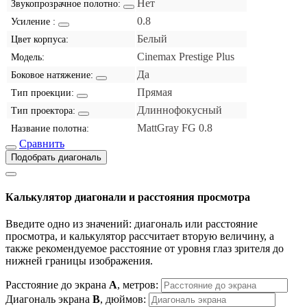
Нет
Звукопрозрачное полотно:
0.8
Усиление :
Белый
Цвет корпуса:
Cinemax Prestige Plus
Модель:
Да
Боковое натяжение:
Прямая
Тип проекции:
Длиннофокусный
Тип проектора:
MattGray FG 0.8
Название полотна:
Сравнить
Подобрать диагональ
Калькулятор диагонали и расстояния просмотра
Введите одно из значений: диагональ или расстояние
просмотра, и калькулятор рассчитает вторую величину, а
также рекомендуемое расстояние от уровня глаз зрителя до
нижней границы изображения.
Расстояние до экрана
A
, метров:
Диагональ экрана
B
, дюймов: