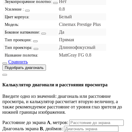
Нет
Звукопрозрачное полотно:
0.8
Усиление :
Белый
Цвет корпуса:
Cinemax Prestige Plus
Модель:
Да
Боковое натяжение:
Прямая
Тип проекции:
Длиннофокусный
Тип проектора:
MattGray FG 0.8
Название полотна:
Сравнить
Подобрать диагональ
Калькулятор диагонали и расстояния просмотра
Введите одно из значений: диагональ или расстояние
просмотра, и калькулятор рассчитает вторую величину, а
также рекомендуемое расстояние от уровня глаз зрителя до
нижней границы изображения.
Расстояние до экрана
A
, метров:
Диагональ экрана
B
, дюймов: