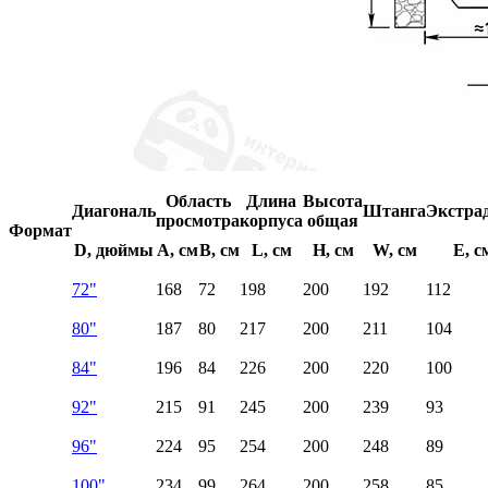
Область
Длина
Высота
Диагональ
Штанга
Экстра
просмотра
корпуса
общая
Формат
D, дюймы
A, см
B, см
L, см
H, см
W, см
E, с
72"
168
72
198
200
192
112
80"
187
80
217
200
211
104
84"
196
84
226
200
220
100
92"
215
91
245
200
239
93
96"
224
95
254
200
248
89
100"
234
99
264
200
258
85