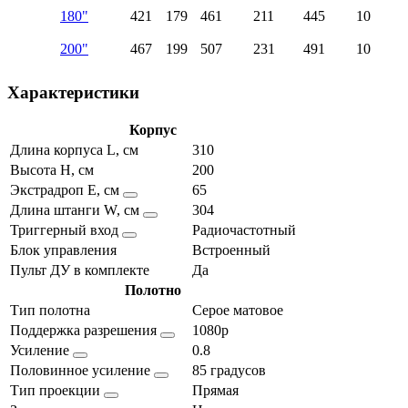
180"
421
179
461
211
445
10
200"
467
199
507
231
491
10
Характеристики
Корпус
Длина корпуса L, см
310
Высота H, см
200
Экстрадроп E, см
65
Длина штанги W, см
304
Триггерный вход
Радиочастотный
Блок управления
Встроенный
Пульт ДУ в комплекте
Да
Полотно
Тип полотна
Серое матовое
Поддержка разрешения
1080p
Усиление
0.8
Половинное усиление
85 градусов
Тип проекции
Прямая