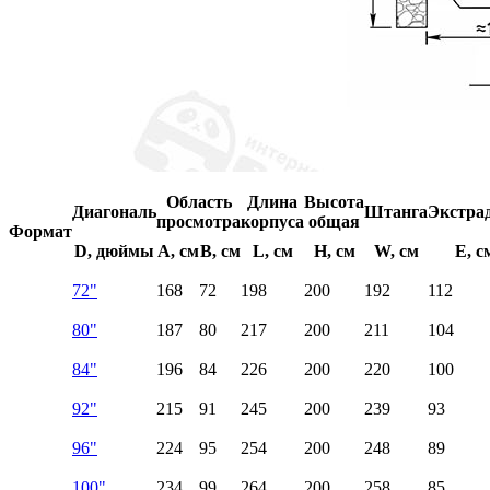
Область
Длина
Высота
Диагональ
Штанга
Экстра
просмотра
корпуса
общая
Формат
D, дюймы
A, см
B, см
L, см
H, см
W, см
E, с
72"
168
72
198
200
192
112
80"
187
80
217
200
211
104
84"
196
84
226
200
220
100
92"
215
91
245
200
239
93
96"
224
95
254
200
248
89
100"
234
99
264
200
258
85