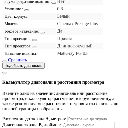
Нет
Звукопрозрачное полотно:
0.8
Усиление :
Белый
Цвет корпуса:
Cinemax Prestige Plus
Модель:
Да
Боковое натяжение:
Прямая
Тип проекции:
Длиннофокусный
Тип проектора:
MattGray FG 0.8
Название полотна:
Сравнить
Подобрать диагональ
Калькулятор диагонали и расстояния просмотра
Введите одно из значений: диагональ или расстояние
просмотра, и калькулятор рассчитает вторую величину, а
также рекомендуемое расстояние от уровня глаз зрителя до
нижней границы изображения.
Расстояние до экрана
A
, метров:
Диагональ экрана
B
, дюймов: