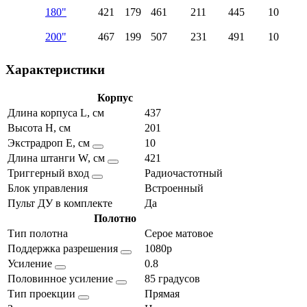
180"
421
179
461
211
445
10
200"
467
199
507
231
491
10
Характеристики
Корпус
Длина корпуса L, см
437
Высота H, см
201
Экстрадроп E, см
10
Длина штанги W, см
421
Триггерный вход
Радиочастотный
Блок управления
Встроенный
Пульт ДУ в комплекте
Да
Полотно
Тип полотна
Серое матовое
Поддержка разрешения
1080p
Усиление
0.8
Половинное усиление
85 градусов
Тип проекции
Прямая