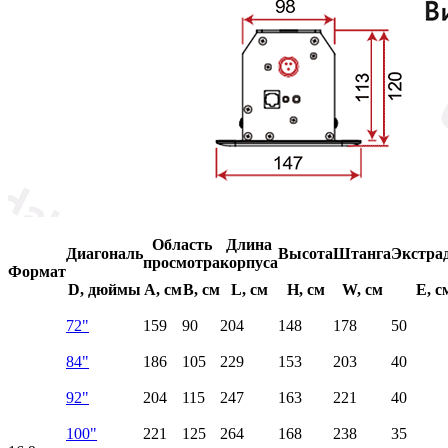
Область
Длина
Диагональ
Высота
Штанга
Экстра
просмотра
корпуса
Формат
D, дюймы
A, см
B, см
L, см
H, см
W, см
E, с
72"
159
90
204
148
178
50
84"
186
105
229
153
203
40
92"
204
115
247
163
221
40
100"
221
125
264
168
238
35