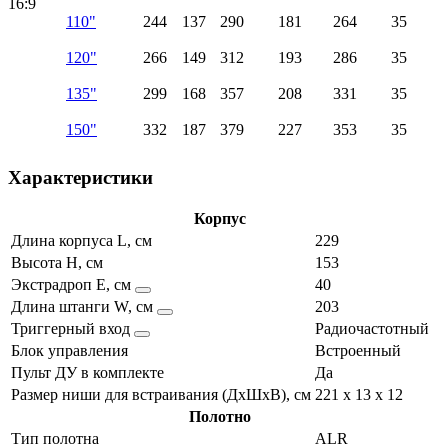
16:9
110"
244
137
290
181
264
35
120"
266
149
312
193
286
35
135"
299
168
357
208
331
35
150"
332
187
379
227
353
35
Характеристики
Корпус
Длина корпуса L, см
229
Высота H, см
153
Экстрадроп E, см
40
Длина штанги W, см
203
Триггерный вход
Радиочастотный
Блок управления
Встроенный
Пульт ДУ в комплекте
Да
Размер ниши для встраивания (ДхШхВ), см
221 x 13 x 12
Полотно
Тип полотна
ALR