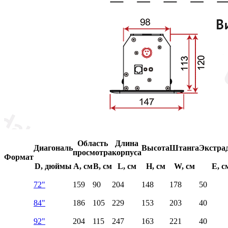
Область
Длина
Диагональ
Высота
Штанга
Экстра
просмотра
корпуса
Формат
D, дюймы
A, см
B, см
L, см
H, см
W, см
E, с
72"
159
90
204
148
178
50
84"
186
105
229
153
203
40
92"
204
115
247
163
221
40