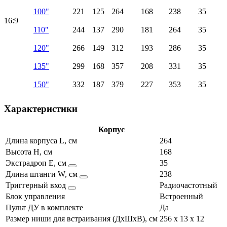
100"
221
125
264
168
238
35
16:9
110"
244
137
290
181
264
35
120"
266
149
312
193
286
35
135"
299
168
357
208
331
35
150"
332
187
379
227
353
35
Характеристики
Корпус
Длина корпуса L, см
264
Высота H, см
168
Экстрадроп E, см
35
Длина штанги W, см
238
Триггерный вход
Радиочастотный
Блок управления
Встроенный
Пульт ДУ в комплекте
Да
Размер ниши для встраивания (ДхШхВ), см
256 x 13 x 12