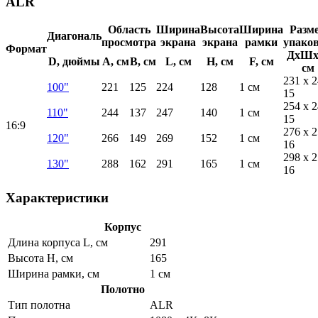
ALR
Область
Ширина
Высота
Ширина
Разм
Диагональ
просмотра
экрана
экрана
рамки
упако
Формат
ДхШх
D, дюймы
A, см
B, см
L, см
H, см
F, см
см
231 x 2
100"
221
125
224
128
1 см
15
254 x 2
110"
244
137
247
140
1 см
15
16:9
276 x 2
120"
266
149
269
152
1 см
16
298 x 2
130"
288
162
291
165
1 см
16
Характеристики
Корпус
Длина корпуса L, см
291
Высота H, см
165
Ширина рамки, см
1 см
Полотно
Тип полотна
ALR