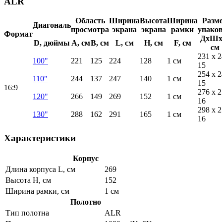
ALR
Область
Ширина
Высота
Ширина
Разм
Диагональ
просмотра
экрана
экрана
рамки
упако
Формат
ДхШх
D, дюймы
A, см
B, см
L, см
H, см
F, см
см
231 x 2
100"
221
125
224
128
1 см
15
254 x 2
110"
244
137
247
140
1 см
15
16:9
276 x 2
120"
266
149
269
152
1 см
16
298 x 2
130"
288
162
291
165
1 см
16
Характеристики
Корпус
Длина корпуса L, см
269
Высота H, см
152
Ширина рамки, см
1 см
Полотно
Тип полотна
ALR