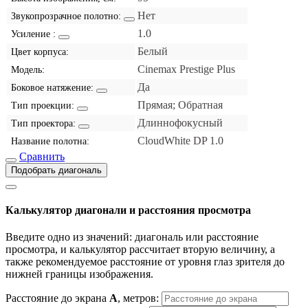
Нет
Звукопрозрачное полотно:
1.0
Усиление :
Белый
Цвет корпуса:
Cinemax Prestige Plus
Модель:
Да
Боковое натяжение:
Прямая; Обратная
Тип проекции:
Длиннофокусный
Тип проектора:
CloudWhite DP 1.0
Название полотна:
Сравнить
Подобрать диагональ
Калькулятор диагонали и расстояния просмотра
Введите одно из значений: диагональ или расстояние
просмотра, и калькулятор рассчитает вторую величину, а
также рекомендуемое расстояние от уровня глаз зрителя до
нижней границы изображения.
Расстояние до экрана
A
, метров: