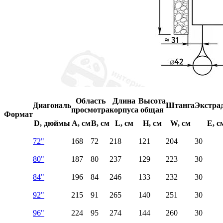
Область
Длина
Высота
Диагональ
Штанга
Экстра
просмотра
корпуса
общая
Формат
D, дюймы
A, см
B, см
L, см
H, см
W, см
E, с
72"
168
72
218
121
204
30
80"
187
80
237
129
223
30
84"
196
84
246
133
232
30
92"
215
91
265
140
251
30
96"
224
95
274
144
260
30