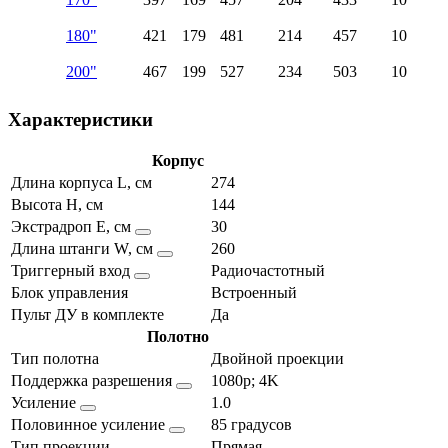
180"
421
179
481
214
457
10
200"
467
199
527
234
503
10
Характеристики
Корпус
Длина корпуса L, см
274
Высота H, см
144
Экстрадроп E, см
30
Длина штанги W, см
260
Триггерный вход
Радиочастотный
Блок управления
Встроенный
Пульт ДУ в комплекте
Да
Полотно
Тип полотна
Двойной проекции
Поддержка разрешения
1080p; 4K
Усиление
1.0
Половинное усиление
85 градусов
Тип проекции
Прямая