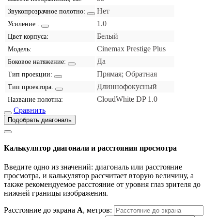
Нет
Звукопрозрачное полотно:
1.0
Усиление :
Белый
Цвет корпуса:
Cinemax Prestige Plus
Модель:
Да
Боковое натяжение:
Прямая; Обратная
Тип проекции:
Длиннофокусный
Тип проектора:
CloudWhite DP 1.0
Название полотна:
Сравнить
Подобрать диагональ
Калькулятор диагонали и расстояния просмотра
Введите одно из значений: диагональ или расстояние
просмотра, и калькулятор рассчитает вторую величину, а
также рекомендуемое расстояние от уровня глаз зрителя до
нижней границы изображения.
Расстояние до экрана
A
, метров: