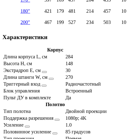
180"
421
179
481
214
457
10
200"
467
199
527
234
503
10
Характеристики
Корпус
Длина корпуса L, см
284
Высота H, см
148
Экстрадроп E, см
30
Длина штанги W, см
270
Триггерный вход
Радиочастотный
Блок управления
Встроенный
Пульт ДУ в комплекте
Да
Полотно
Тип полотна
Двойной проекции
Поддержка разрешения
1080p; 4K
Усиление
1.0
Половинное усиление
85 градусов
Тип проекции
Прямая