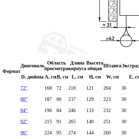
Область
Длина
Высота
Диагональ
Штанга
Экстра
просмотра
корпуса
общая
Формат
D, дюймы
A, см
B, см
L, см
H, см
W, см
E, с
72"
168
72
218
121
204
30
80"
187
80
237
129
223
30
84"
196
84
246
133
232
30
92"
215
91
265
140
251
30
96"
224
95
274
144
260
30