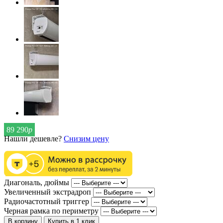
89 290
р
Нашли дешевле?
Снизим цену
Диагональ, дюймы
Увеличенный экстрадроп
Радиочастотный триггер
Черная рамка по периметру
В корзину
Купить в 1 клик