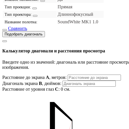
Прямая
Тип проекции:
Длиннофокусный
Тип проектора:
SoundWhite MK1 1.0
Название полотна:
Сравнить
Подобрать диагональ
Калькулятор диагонали и расстояния просмотра
Введите одно из значений: диагональ или расстояние просмотра
изображения.
Расстояние до экрана
A
, метров:
Диагональ экрана
B
, дюймов:
Расстояние от уровня глаз
C
:
0
см.