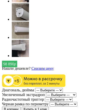
98 890
р
Нашли дешевле?
Снизим цену
Диагональ, дюймы
Увеличенный экстрадроп
Радиочастотный триггер
Черная рамка по периметру
В корзину
Купить в 1 клик