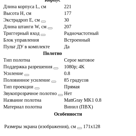
Длина корпуса L, см
221
Высота H, см
177
Экстрадроп E, см
30
Длина штанги W, см
207
Триггерный вход
Радиочастотный
Блок управления
Встроенный
Пульт ДУ в комплекте
Да
Полотно
Тип полотна
Серое матовое
Поддержка разрешения
1080p; 4K
Усиление
0.8
Половинное усиление
85 градусов
Тип проекции
Прямая
Звукопрозрачное полотно
Нет
Название полотна
MattGray MK1 0.8
Материал полотна
Винил (ПВХ)
Особенности
Размеры экрана (изображения), см
171х128