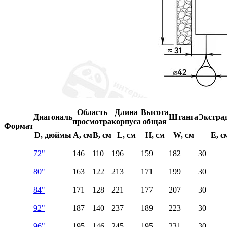
Область
Длина
Высота
Диагональ
Штанга
Экстра
просмотра
корпуса
общая
Формат
D, дюймы
A, см
B, см
L, см
H, см
W, см
E, с
72"
146
110
196
159
182
30
80"
163
122
213
171
199
30
84"
171
128
221
177
207
30
92"
187
140
237
189
223
30
96"
195
146
245
195
231
30