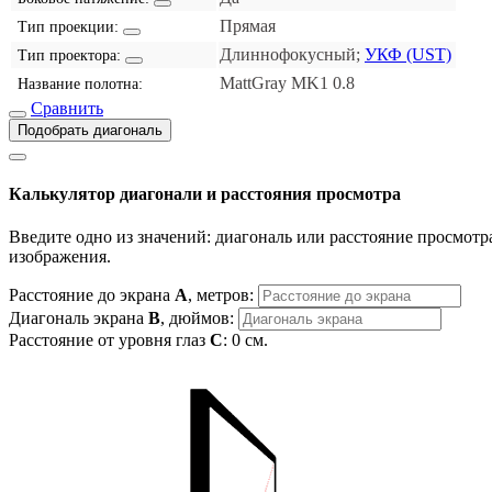
Прямая
Тип проекции:
Длиннофокусный;
УКФ (UST)
Тип проектора:
MattGray MK1 0.8
Название полотна:
Сравнить
Подобрать диагональ
Калькулятор диагонали и расстояния просмотра
Введите одно из значений: диагональ или расстояние просмотра
изображения.
Расстояние до экрана
A
, метров:
Диагональ экрана
B
, дюймов:
Расстояние от уровня глаз
C
:
0
см.