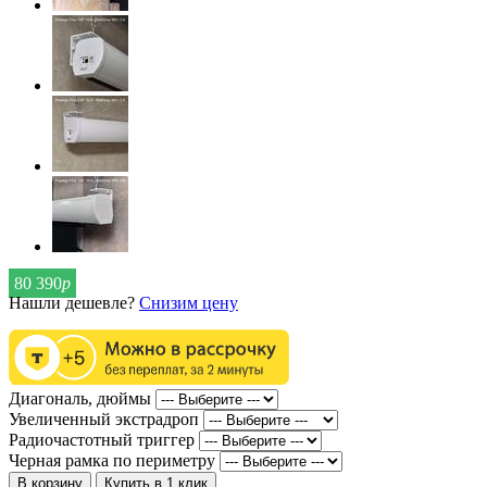
80 390
р
Нашли дешевле?
Снизим цену
Диагональ, дюймы
Увеличенный экстрадроп
Радиочастотный триггер
Черная рамка по периметру
В корзину
Купить в 1 клик