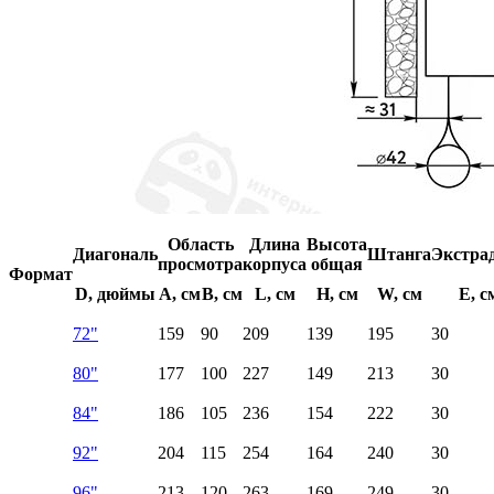
Область
Длина
Высота
Диагональ
Штанга
Экстра
просмотра
корпуса
общая
Формат
D, дюймы
A, см
B, см
L, см
H, см
W, см
E, с
72"
159
90
209
139
195
30
80"
177
100
227
149
213
30
84"
186
105
236
154
222
30
92"
204
115
254
164
240
30
96"
213
120
263
169
249
30