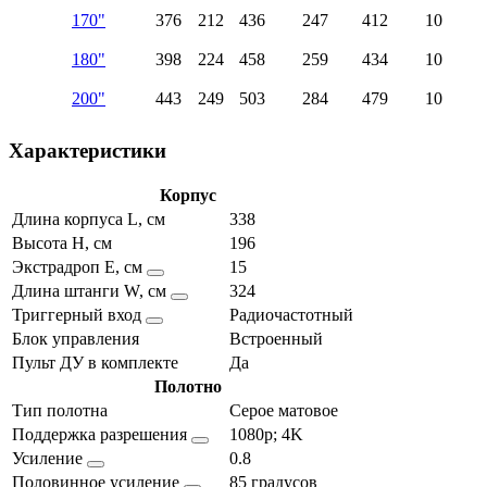
170"
376
212
436
247
412
10
180"
398
224
458
259
434
10
200"
443
249
503
284
479
10
Характеристики
Корпус
Длина корпуса L, см
338
Высота H, см
196
Экстрадроп E, см
15
Длина штанги W, см
324
Триггерный вход
Радиочастотный
Блок управления
Встроенный
Пульт ДУ в комплекте
Да
Полотно
Тип полотна
Серое матовое
Поддержка разрешения
1080p; 4K
Усиление
0.8
Половинное усиление
85 градусов