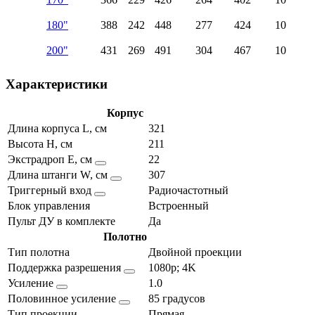
180"
388
242
448
277
424
10
200"
431
269
491
304
467
10
Характеристики
Корпус
Длина корпуса L, см
321
Высота H, см
211
Экстрадроп E, см
22
Длина штанги W, см
307
Триггерный вход
Радиочастотный
Блок управления
Встроенный
Пульт ДУ в комплекте
Да
Полотно
Тип полотна
Двойной проекции
Поддержка разрешения
1080p; 4K
Усиление
1.0
Половинное усиление
85 градусов
Тип проекции
Прямая