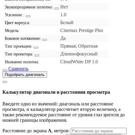
Нет
Звукопрозрачное полотно:
1.0
Усиление :
Белый
Цвет корпуса:
Cinemax Prestige Plus
Модель:
Да
Боковое натяжение:
Прямая; Обратная
Тип проекции:
Длиннофокусный
Тип проектора:
CloudWhite DP 1.0
Название полотна:
Сравнить
Подобрать диагональ
Калькулятор диагонали и расстояния просмотра
Введите одно из значений: диагональ или расстояние
просмотра, и калькулятор рассчитает вторую величину, а
также рекомендуемое расстояние от уровня глаз зрителя до
нижней границы изображения.
Расстояние до экрана
A
, метров: