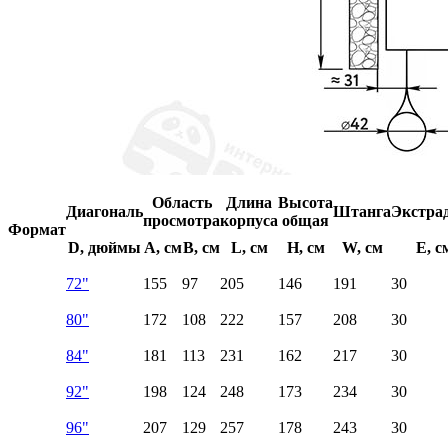
Область
Длина
Высота
Диагональ
Штанга
Экстра
просмотра
корпуса
общая
Формат
D, дюймы
A, см
B, см
L, см
H, см
W, см
E, с
72"
155
97
205
146
191
30
80"
172
108
222
157
208
30
84"
181
113
231
162
217
30
92"
198
124
248
173
234
30
96"
207
129
257
178
243
30