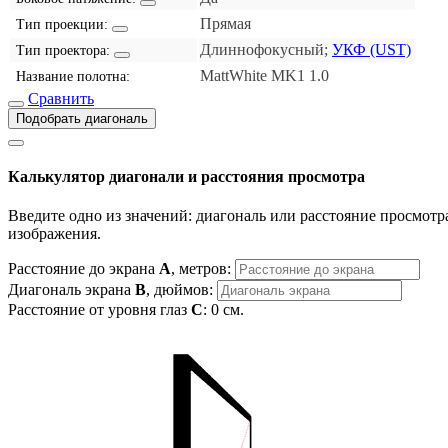
Прямая
Тип проекции:
Длиннофокусный;
УКФ (UST)
Тип проектора:
MattWhite MK1 1.0
Название полотна:
Сравнить
Подобрать диагональ
Калькулятор диагонали и расстояния просмотра
Введите одно из значений: диагональ или расстояние просмотра
изображения.
Расстояние до экрана
A
, метров:
Диагональ экрана
B
, дюймов:
Расстояние от уровня глаз
C
:
0
см.