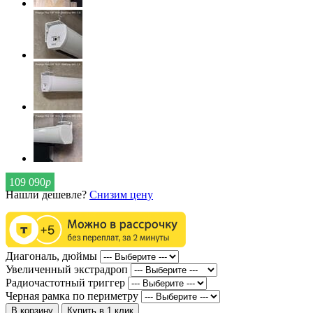
109 090
р
Нашли дешевле?
Снизим цену
Диагональ, дюймы
Увеличенный экстрадроп
Радиочастотный триггер
Черная рамка по периметру
В корзину
Купить в 1 клик