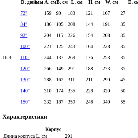
D, дюймы
A, см
B, см
L, см
H, см
W, см
E, с
72"
159
90
183
121
167
27
84"
186
105
208
144
191
35
92"
204
115
226
154
208
35
100"
221
125
243
164
228
35
16:9
110"
244
137
269
176
253
35
120"
266
149
291
188
273
35
130"
288
162
311
211
299
45
140"
310
174
335
228
320
50
150"
332
187
359
246
340
55
Характеристики
Корпус
Длина корпуса L, см
291