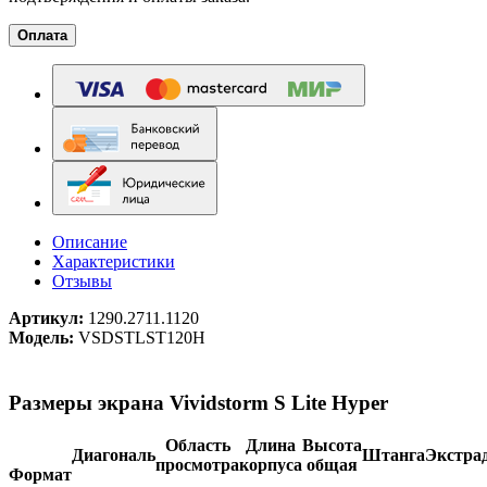
Оплата
Описание
Характеристики
Отзывы
Артикул:
1290.2711.1120
Модель:
VSDSTLST120H
Размеры экрана Vividstorm S Lite Hyper
Область
Длина
Высота
Диагональ
Штанга
Экстра
просмотра
корпуса
общая
Формат