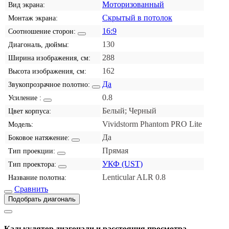
Моторизованный
Вид экрана:
Скрытый в потолок
Монтаж экрана:
16:9
Соотношение сторон:
130
Диагональ, дюймы:
288
Ширина изображения, см:
162
Высота изображения, см:
Да
Звукопрозрачное полотно:
0.8
Усиление :
Белый; Черный
Цвет корпуса:
Vividstorm Phantom PRO Lite
Модель:
Да
Боковое натяжение:
Прямая
Тип проекции:
УКФ (UST)
Тип проектора:
Lenticular ALR 0.8
Название полотна:
Сравнить
Подобрать диагональ
Калькулятор диагонали и расстояния просмотра