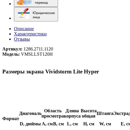
Описание
Характеристики
Отзывы
Артикул:
1286.2711.1120
Модель:
VMSLLST120H
Размеры экрана Vividstorm Lite Hyper
Область
Длина
Высота
Диагональ
Штанга
Экстра
просмотра
корпуса
общая
Формат
D, дюймы
A, см
B, см
L, см
H, см
W, см
E, с