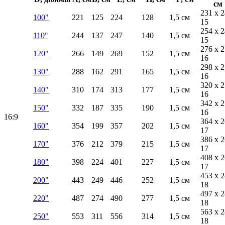
см
231 x 2
100"
221
125
224
128
1,5 см
15
254 x 2
110"
244
137
247
140
1,5 см
15
276 x 2
120"
266
149
269
152
1,5 см
16
298 x 2
130"
288
162
291
165
1,5 см
16
320 x 2
140"
310
174
313
177
1,5 см
16
342 x 2
150"
332
187
335
190
1,5 см
16
16:9
364 x 2
160"
354
199
357
202
1,5 см
17
386 x 2
170"
376
212
379
215
1,5 см
17
408 x 2
180"
398
224
401
227
1,5 см
17
453 x 2
200"
443
249
446
252
1,5 см
18
497 x 2
220"
487
274
490
277
1,5 см
18
563 x 2
250"
553
311
556
314
1,5 см
18