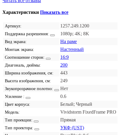
Читать все отзывы
Характеристики
Показать все
1257.249.1200
Артикул:
1080p; 4K; 8K
Поддержка разрешения:
На раме
Вид экрана:
Настенный
Монтаж экрана:
16:9
Соотношение сторон:
200
Диагональ, дюймы:
443
Ширина изображения, см:
249
Высота изображения, см:
Нет
Звукопрозрачное полотно:
0.6
Усиление :
Белый; Черный
Цвет корпуса:
Vividstorm FixedFrame PRO
Модель:
Прямая
Тип проекции:
УКФ (UST)
Тип проектора: