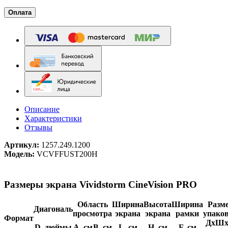
Оплата
Описание
Характеристики
Отзывы
Артикул:
1257.249.1200
Модель:
VCVFFUST200H
Размеры экрана Vividstorm CineVision PRO
Область
Ширина
Высота
Ширина
Разм
Диагональ
просмотра
экрана
экрана
рамки
упако
Формат
ДхШх
D, дюймы
A, см
B, см
L, см
H, см
F, см