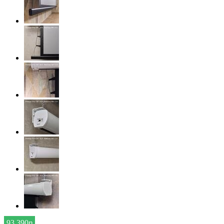
93 390
р