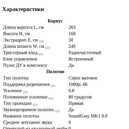
Характеристики
Корпус
Длина корпуса L, см
263
Высота H, см
169
Экстрадроп E, см
30
Длина штанги W, см
249
Триггерный вход
Радиочастотный
Блок управления
Встроенный
Пульт ДУ в комплекте
Да
Полотно
Тип полотна
Серое матовое
Поддержка разрешения
1080p; 4K
Усиление
0.8
Половинное усиление
80 градусов
Тип проекции
Прямая
Звукопрозрачное полотно
Да
Название полотна
SoundGray MK1 0.8
Среднее затухание звука
0
Отверстий на квадратный дюйм
0