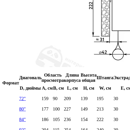
Область
Длина
Высота
Диагональ
Штанга
Экстра
просмотра
корпуса
общая
Формат
D, дюймы
A, см
B, см
L, см
H, см
W, см
E, с
72"
159
90
209
139
195
30
80"
177
100
227
149
213
30
84"
186
105
236
154
222
30
92"
204
115
254
164
240
30