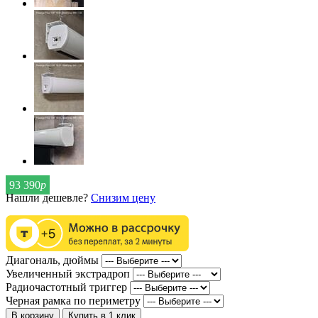
93 390
р
Нашли дешевле?
Снизим цену
Диагональ, дюймы
Увеличенный экстрадроп
Радиочастотный триггер
Черная рамка по периметру
В корзину
Купить в 1 клик