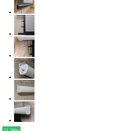
71 290
р