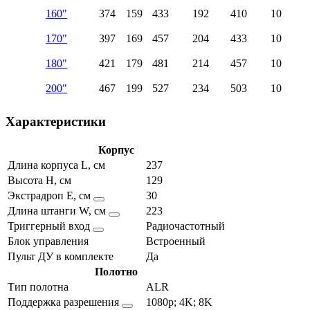
160"
374
159
433
192
410
10
170"
397
169
457
204
433
10
180"
421
179
481
214
457
10
200"
467
199
527
234
503
10
Характеристики
Корпус
Длина корпуса L, см
237
Высота H, см
129
Экстрадроп E, см
30
Длина штанги W, см
223
Триггерный вход
Радиочастотный
Блок управления
Встроенный
Пульт ДУ в комплекте
Да
Полотно
Тип полотна
ALR
Поддержка разрешения
1080p; 4K; 8K