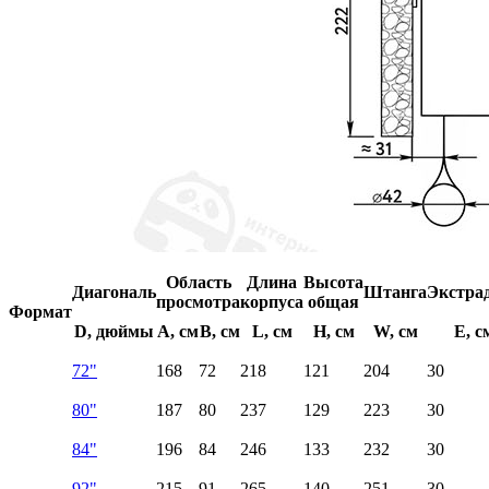
Область
Длина
Высота
Диагональ
Штанга
Экстра
просмотра
корпуса
общая
Формат
D, дюймы
A, см
B, см
L, см
H, см
W, см
E, с
72"
168
72
218
121
204
30
80"
187
80
237
129
223
30
84"
196
84
246
133
232
30
92"
215
91
265
140
251
30