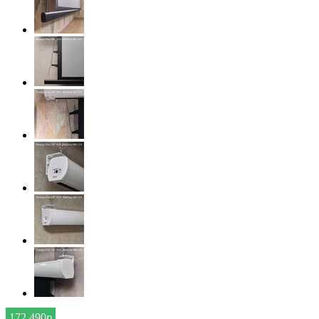
172 490
р