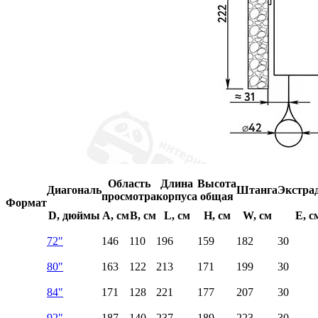
Область
Длина
Высота
Диагональ
Штанга
Экстра
просмотра
корпуса
общая
Формат
D, дюймы
A, см
B, см
L, см
H, см
W, см
E, с
72"
146
110
196
159
182
30
80"
163
122
213
171
199
30
84"
171
128
221
177
207
30
92"
187
140
237
189
223
30