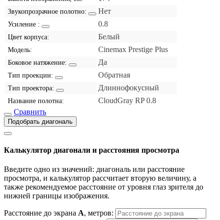
Нет
Звукопрозрачное полотно:
0.8
Усиление :
Белый
Цвет корпуса:
Cinemax Prestige Plus
Модель:
Да
Боковое натяжение:
Обратная
Тип проекции:
Длиннофокусный
Тип проектора:
CloudGray RP 0.8
Название полотна:
Сравнить
Подобрать диагональ
Калькулятор диагонали и расстояния просмотра
Введите одно из значений: диагональ или расстояние
просмотра, и калькулятор рассчитает вторую величину, а
также рекомендуемое расстояние от уровня глаз зрителя до
нижней границы изображения.
Расстояние до экрана
A
, метров: