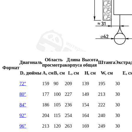
Область
Длина
Высота
Диагональ
Штанга
Экстра
просмотра
корпуса
общая
Формат
D, дюймы
A, см
B, см
L, см
H, см
W, см
E, с
72"
159
90
209
139
195
30
80"
177
100
227
149
213
30
84"
186
105
236
154
222
30
92"
204
115
254
164
240
30
96"
213
120
263
169
249
30