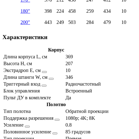
180"
398
224
458
259
434
10
200"
443
249
503
284
479
10
Характеристики
Корпус
Длина корпуса L, см
369
Высота H, см
207
Экстрадроп E, см
10
Длина штанги W, см
346
Триггерный вход
Радиочастотный
Блок управления
Встроенный
Пульт ДУ в комплекте
Да
Полотно
Тип полотна
Обратной проекции
Поддержка разрешения
1080p; 4K; 8K
Усиление
0.8
Половинное усиление
85 градусов
Тип проекции
Прямая