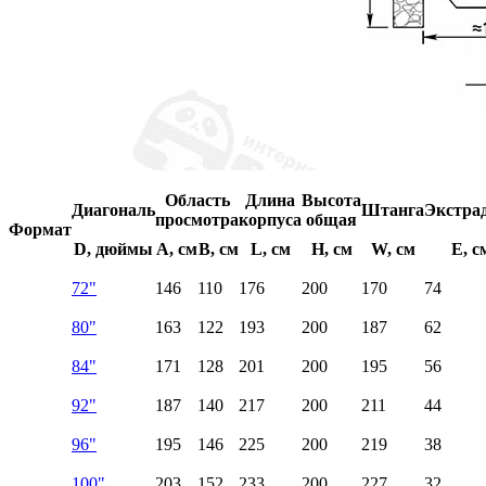
Область
Длина
Высота
Диагональ
Штанга
Экстра
просмотра
корпуса
общая
Формат
D, дюймы
A, см
B, см
L, см
H, см
W, см
E, с
72"
146
110
176
200
170
74
80"
163
122
193
200
187
62
84"
171
128
201
200
195
56
92"
187
140
217
200
211
44
96"
195
146
225
200
219
38
100"
203
152
233
200
227
32