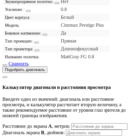
Нет
Звукопрозрачное полотно:
0.8
Усиление :
Белый
Цвет корпуса:
Cinemax Prestige Plus
Модель:
Да
Боковое натяжение:
Прямая
Тип проекции:
Длиннофокусный
Тип проектора:
MattGray FG 0.8
Название полотна:
Сравнить
Подобрать диагональ
Калькулятор диагонали и расстояния просмотра
Введите одно из значений: диагональ или расстояние
просмотра, и калькулятор рассчитает вторую величину, а
также рекомендуемое расстояние от уровня глаз зрителя до
нижней границы изображения.
Расстояние до экрана
A
, метров:
Диагональ экрана
B
, дюймов: