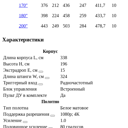
170"
376
212
436
247
411,7
10
180"
398
224
458
259
433,7
10
200"
443
249
503
284
478,7
10
Характеристики
Корпус
Длина корпуса L, см
338
Высота H, см
196
Экстрадроп E, см
15
Длина штанги W, см
324
Триггерный вход
Радиочастотный
Блок управления
Встроенный
Пульт ДУ в комплекте
Да
Полотно
Тип полотна
Белое матовое
Поддержка разрешения
1080p; 4K
Усиление
1.0
Половинное усиление
80 градусов