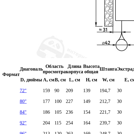
Область
Длина
Высота
Диагональ
Штанга
Экстра
просмотра
корпуса
общая
Формат
D, дюймы
A, см
B, см
L, см
H, см
W, см
E, с
72"
159
90
209
139
194,7
30
80"
177
100
227
149
212,7
30
84"
186
105
236
154
221,7
30
92"
204
115
254
164
239,7
30
96"
213
120
263
169
248,7
30