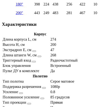
180"
398
224
438
256
422
10
200"
443
249
483
281
467
10
Характеристики
Корпус
Длина корпуса L, см
274
Высота H, см
200
Экстрадроп E, см
47
Длина штанги W, см
268
Триггерный вход
Радиочастотный
Блок управления
Встроенный
Пульт ДУ в комплекте
Да
Полотно
Тип полотна
Серое матовое
Поддержка разрешения
1080p
Усиление
0.8
Половинное усиление
85 градусов
Тип проекции
Прямая