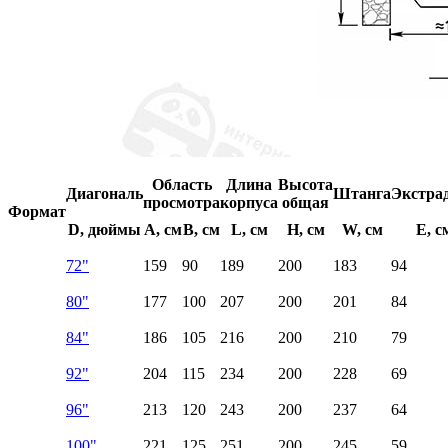
Область
Длина
Высота
Диагональ
Штанга
Экстра
просмотра
корпуса
общая
Формат
D, дюймы
A, см
B, см
L, см
H, см
W, см
E, с
72"
159
90
189
200
183
94
80"
177
100
207
200
201
84
84"
186
105
216
200
210
79
92"
204
115
234
200
228
69
96"
213
120
243
200
237
64
100"
221
125
251
200
245
59