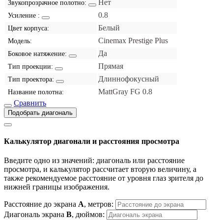
Нет
Звукопрозрачное полотно:
0.8
Усиление :
Белый
Цвет корпуса:
Cinemax Prestige Plus
Модель:
Да
Боковое натяжение:
Прямая
Тип проекции:
Длиннофокусный
Тип проектора:
MattGray FG 0.8
Название полотна:
Сравнить
Подобрать диагональ
Калькулятор диагонали и расстояния просмотра
Введите одно из значений: диагональ или расстояние
просмотра, и калькулятор рассчитает вторую величину, а
также рекомендуемое расстояние от уровня глаз зрителя до
нижней границы изображения.
Расстояние до экрана
A
, метров:
Диагональ экрана
B
, дюймов: