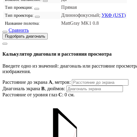
Прямая
Тип проекции:
Длиннофокусный;
УКФ (UST)
Тип проектора:
MattGray MK1 0.8
Название полотна:
Сравнить
Подобрать диагональ
Калькулятор диагонали и расстояния просмотра
Введите одно из значений: диагональ или расстояние просмотра
изображения.
Расстояние до экрана
A
, метров:
Диагональ экрана
B
, дюймов:
Расстояние от уровня глаз
C
:
0
см.