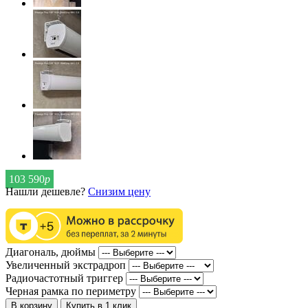
103 590
р
Нашли дешевле?
Снизим цену
Диагональ, дюймы
Увеличенный экстрадроп
Радиочастотный триггер
Черная рамка по периметру
В корзину
Купить в 1 клик