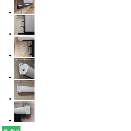
98 890
р