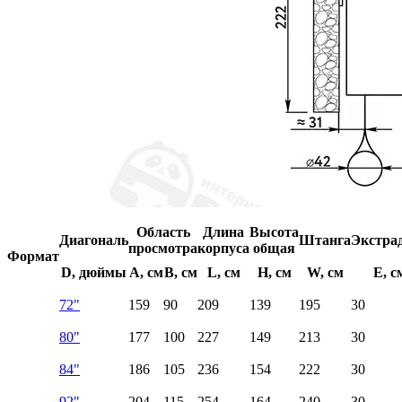
Область
Длина
Высота
Диагональ
Штанга
Экстра
просмотра
корпуса
общая
Формат
D, дюймы
A, см
B, см
L, см
H, см
W, см
E, с
72"
159
90
209
139
195
30
80"
177
100
227
149
213
30
84"
186
105
236
154
222
30
92"
204
115
254
164
240
30