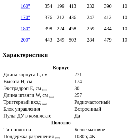
160"
354
199
413
232
390
10
170"
376
212
436
247
412
10
180"
398
224
458
259
434
10
200"
443
249
503
284
479
10
Характеристики
Корпус
Длина корпуса L, см
271
Высота H, см
174
Экстрадроп E, см
30
Длина штанги W, см
257
Триггерный вход
Радиочастотный
Блок управления
Встроенный
Пульт ДУ в комплекте
Да
Полотно
Тип полотна
Белое матовое
Поддержка разрешения
1080p; 4K