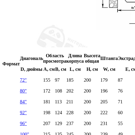
Область
Длина
Высота
Диагональ
Штанга
Экстра
просмотра
корпуса
общая
Формат
D, дюймы
A, см
B, см
L, см
H, см
W, см
E, с
72"
155
97
185
200
179
87
80"
172
108
202
200
196
76
84"
181
113
211
200
205
71
92"
198
124
228
200
222
60
96"
207
129
237
200
231
55
100"
215
135
245
200
239
49