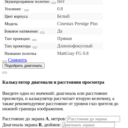
Нет
Звукопрозрачное полотно:
0.8
Усиление :
Белый
Цвет корпуса:
Cinemax Prestige Plus
Модель:
Да
Боковое натяжение:
Прямая
Тип проекции:
Длиннофокусный
Тип проектора:
MattGray FG 0.8
Название полотна:
Сравнить
Подобрать диагональ
Калькулятор диагонали и расстояния просмотра
Введите одно из значений: диагональ или расстояние
просмотра, и калькулятор рассчитает вторую величину, а
также рекомендуемое расстояние от уровня глаз зрителя до
нижней границы изображения.
Расстояние до экрана
A
, метров:
Диагональ экрана
B
, дюймов: