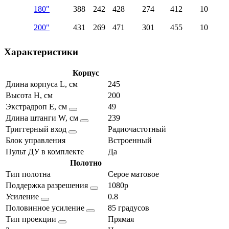
180"
388
242
428
274
412
10
200"
431
269
471
301
455
10
Характеристики
Корпус
Длина корпуса L, см
245
Высота H, см
200
Экстрадроп E, см
49
Длина штанги W, см
239
Триггерный вход
Радиочастотный
Блок управления
Встроенный
Пульт ДУ в комплекте
Да
Полотно
Тип полотна
Серое матовое
Поддержка разрешения
1080p
Усиление
0.8
Половинное усиление
85 градусов
Тип проекции
Прямая