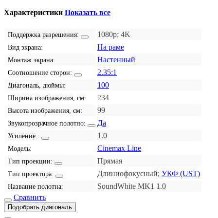
Характеристики
Показать все
1080p; 4K
Поддержка разрешения:
На раме
Вид экрана:
Настенный
Монтаж экрана:
2.35:1
Соотношение сторон:
100
Диагональ, дюймы:
234
Ширина изображения, см:
99
Высота изображения, см:
Да
Звукопрозрачное полотно:
1.0
Усиление :
Cinemax Line
Модель:
Прямая
Тип проекции:
Длиннофокусный;
УКФ (UST)
Тип проектора:
SoundWhite MK1 1.0
Название полотна:
Сравнить
Подобрать диагональ